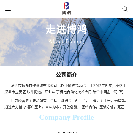
走进博鸿
About Bohong
公司简介
深圳市博鸿自控系统有限公司（以下简称“公司”） 于2 012年创立，座落于
深圳市宝安区 沙井街道。专业从 事机电自动化技术应用 结合中国企业特点引进
国外先进的机电自 动化技术和产品，经不断整合，降低系统成本的前提下，为
目前经营的主要品牌有：台达，欧姆龙、西门子，三菱，力士乐，倍福等。
许多企业提供从开发、生产、安装 调试到技术培训的全系列优质服务。
通过大力倡导“客户至上，奋斗为本，开放创新， 团结合作，至诚守信，克己自
律”的价值理念，博鸿公司 在市场上受到了的广泛赞誉和高度认可。 优质创
Company Profile
新、诚信合作、互惠互利、共同发展 。不断完善产品链，不断提高服务质量，
坚守精益求精的企业精神，将是博鸿自控持续发展的永恒目标。