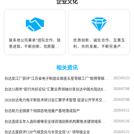
企业文化
联系地公司秉承“团队合作、锐
优质创新、诚信合作、互惠互
意进取、不断创新、优质服务”
利、共同发展。不断完善产品
的理念，把 握市场方向，不断适
链，不断 提高服务质量，坚守精
应市场需求。公司产品多年来在
益求精的企业精神，将是博鸿自
业界得到 了充分的认可，市场份
控持续发展的 永恒目标。
相关资讯
额不断扩大。
2023/05/23
台达吴江厂获评“江苏省电子制造业首座五星零碳工厂”取得零碳工厂与碳中和达成双认证
2026/07/08
台达55周年“前行共好论坛”汇聚业界领袖分享台达中国大陆达RE100经验推出可持续发展咨询服务
2026/07/08
2026台达电力电子新技术研讨会汇聚学术智慧 促进公开学术交流助力能源转型与绿色低碳发展
2026/03/12
台达助力全国首个纯固态电池量产基地落成投产
2026/01/26
台达连续五年入选科睿唯安全球百强创新机构聚焦关键领域系统性推动全球专利申请与布局
2026/01/21
台达五度获评CDP气候变化与水安全双“A” 领导级企业