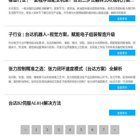
橡塑行业 | 一套程序适配全机型！台达二步法翻转式吹瓶机方案来了
炎炎夏日，一瓶冰镇饮品便能消解暑气；居家烹饪，食用油、蚝油塑料瓶也是厨房常备。各类日用塑料瓶与我们的
生活密不可分，很多人却并不了解它的生产设备。今天就为大家揭秘塑料瓶的核心制造设备：翻转式吹瓶机
查看更多
子行业 | 台达机器人×视觉方案，赋能电子组装智造升级
针对电子行业中整线自动化需求，台达拆解供料、装配、锁付、涂胶、贴标五大场景制程，搭配智能伺服电锁、伺
服夹爪、传送带、柔性振动盘等执行机构，开发行业界面整合上位软体，实现各工作站下的所有设备控制及串联调
试。全面覆盖从散料柔性供料、精密无损抓取、视觉定位装配到智能扭矩锁付的完整工艺链条。
查看更多
张力控制精准之选：张力闭环速度模式（台达方案）全解析
在印刷、包装、线缆、锂电等行业的收放卷工艺中，张力控制是决定产品品质的核心环节。张力不稳，轻则材料褶
皱、重则断线停机。如何实现既快速响应又稳定不振荡的恒张力控制？张力闭环速度模式（台达方案）可高效解决
各类卷绕场景下的张力波动难题。
查看更多
台达B2伺服AL014解决方法
查看更多
<
1
2
3
4
5
6
7
>