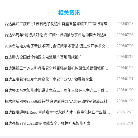
相关资讯
2023/05/23
台达吴江厂获评“江苏省电子制造业首座五星零碳工厂”取得零碳工厂与碳中和达成双认证
2026/07/08
台达55周年“前行共好论坛”汇聚业界领袖分享台达中国大陆达RE100经验推出可持续发展咨询服务
2026/07/08
2026台达电力电子新技术研讨会汇聚学术智慧 促进公开学术交流助力能源转型与绿色低碳发展
2026/03/12
台达助力全国首个纯固态电池量产基地落成投产
2026/01/26
台达连续五年入选科睿唯安全球百强创新机构聚焦关键领域系统性推动全球专利申请与布局
2026/01/21
台达五度获评CDP气候变化与水安全双“A” 领导级企业
2026/01/09
台达杯国际太阳能建筑设计竞赛二十周年大会在京举办二十载绿色创新再启新程
2026/01/09
技术创新引领行业高效转型 台达斩获CIAA25运动控制领域双料大奖
2025/12/23
台达四度蝉联HRoot“卓越雇主”以永续人才与数字化树立行业新标杆
2025/12/01
台达亮相SPS 2025:展示功能安全、弹性扩充智能方案