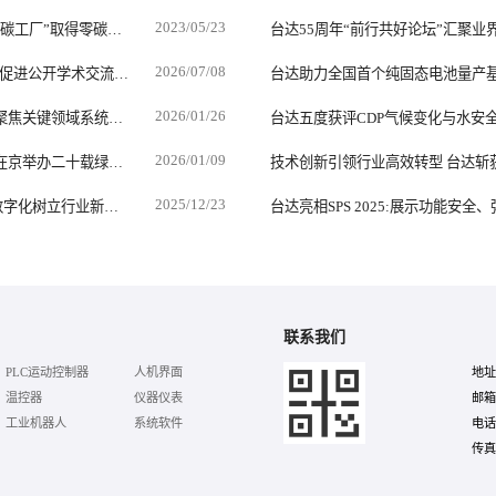
2023/05/23
台达吴江厂获评“江苏省电子制造业首座五星零碳工厂”取得零碳工厂与碳中和达成双认证
2026/07/08
2026台达电力电子新技术研讨会汇聚学术智慧 促进公开学术交流助力能源转型与绿色低碳发展
台达助力全国首个纯固态电池量产
2026/01/26
台达连续五年入选科睿唯安全球百强创新机构聚焦关键领域系统性推动全球专利申请与布局
台达五度获评CDP气候变化与水安全
2026/01/09
台达杯国际太阳能建筑设计竞赛二十周年大会在京举办二十载绿色创新再启新程
2025/12/23
台达四度蝉联HRoot“卓越雇主”以永续人才与数字化树立行业新标杆
台达亮相SPS 2025:展示功能安
联系我们
PLC运动控制器
人机界面
地址
温控器
仪器仪表
邮箱：
工业机器人
系统软件
电话
传真