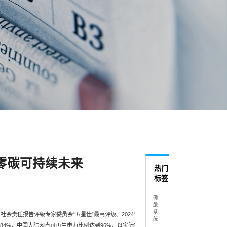
零碳可持续未来
热门
标签
伺
服
系
社会责任报告评级专家委员会“五星佳”最高评级。2024年，
统
为84%，中国大陆网点可再生电力比例达到96%，以实际行动