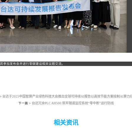
位嘉宾参加发布会并进行零碳建设相关议题交流。
台达于2025中国智算产业绿色科技大会推出全球可持续AI报告以高效节能方案绘制AI算力
>
台达冗余PLC AH500:筑牢隧道监控系统“零中断”运行防线
下一篇 >
相关资讯