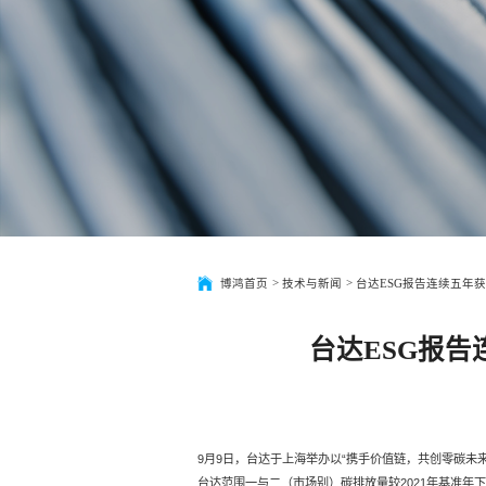
>
>
博鸿首页
技术与新闻
台达ESG报告连续五年
台达ESG报
9月9日，台达于上海举办以“携手价值链，共创零碳未来
台达范围一与二（市场别）碳排放量较2021年基准年下