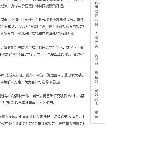
PLC
践成果，探讨与价值链伙伴协同减碳的路径。
运
动
控
共同促进上海先进制造业与现代服务业高质量发展。责任云
制
器
到五星级，综合为“五星佳”级，是企业可持续发展报告中的
质量型发展，实现居民福祉和自然消耗的绝对脱钩。
人
机
界
面
础，聚焦创新与质优，推动制造迈向智能化、数字化、低碳
推行节能项目177个，当年节电量2,127万度。台达积极
变
频
器
温
碳中和达成双认证。此外，台达上海运营中心暨研发大楼于
控
电网等解决方案，助力客户打造零碳园区。
器
仪
器
过与13所高校合作，累计支持基础研究项目351个，奖励学
仪
个，共有6项作品实地建成并投入使用。
表
电
作深入发展。中国企业社会责任报告评级始于2010年，由中
源
家中外企业出具1,700余份评级报告，是中国大陆最具权威