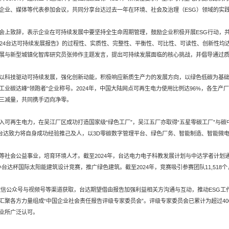
企业、媒体等代表参加会议，共同分享台达过去一年在环境、社会及治理（ESG）领域的实
会上致辞，表示企业在可持续发展中要坚持全生命周期管理，鼓励企业积极开展ESG行动，
24台达可持续发展报告》的过程性、实质性、完整性、平衡性、可比性、可读性、创新性均达
展与新型城镇化智库研究员张帅作主题发言，提出可持续发展面临的核心挑战，并倡导通过
以科技驱动可持续发展，强化创新动能，积极响应新质生产力的发展方向，以绿色低碳为基
碳达峰“领跑者”企业称号。2024年，中国大陆网点可再生电力使用比例达96%，各生产厂区
三减量，共同携手迈向净零。
入可再生电力，在吴江厂区成功打造国家级“绿色工厂”，吴江五厂亦取得“五星零碳工厂”与
杆。台达致力将自身成功经验推己及人，以3D零碳数字管理平台、绿色厂务、智能制造、智能微
社会公益事业，培育环境人才。截至2024年，台达电力电子科教发展计划与中达学者计划通
办台达杯国际太阳能建筑设计竞赛，推广绿色建筑。截至2024年，竞赛吸引参赛团队11,518
G微信公众号与视频号等渠道获取，台达期望借由报告加强利益相关方沟通与互动，推动ESG工
聚各方力量组成“中国企业社会责任报告评级专家委员会”。评级专家委员会已累计为超过400
业所广泛认可。