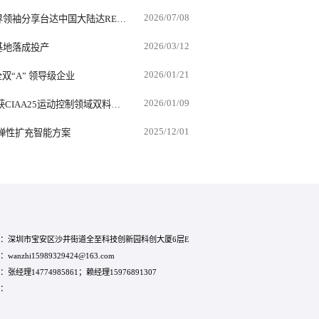
2026/07/08
台达55周年“前行共好论坛”汇聚业界领袖分享台达中国大陆达RE100经验推出可持续发展咨询服务
2026/03/12
基地落成投产
2026/01/21
双“A” 领导级企业
2026/01/09
技术创新引领行业高效转型 台达斩获CIAA25运动控制领域双料大奖
2025/12/01
全、弹性扩充智能方案
：深圳市宝安区沙井街道全至科技创新园科创大厦6层E
wanzhi15989329424@163.com
：张经理14774985861；赖经理15976891307
：