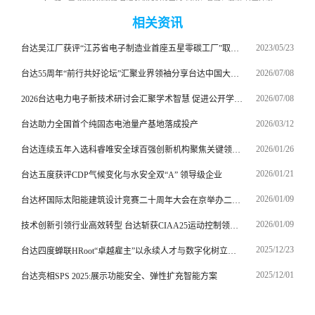
相关资讯
2023/05/23
台达吴江厂获评“江苏省电子制造业首座五星零碳工厂”取得零碳工厂与碳中和达成双认证
2026/07/08
台达55周年“前行共好论坛”汇聚业界领袖分享台达中国大陆达RE100经验推出可持续发展咨询服务
2026/07/08
2026台达电力电子新技术研讨会汇聚学术智慧 促进公开学术交流助力能源转型与绿色低碳发展
2026/03/12
台达助力全国首个纯固态电池量产基地落成投产
2026/01/26
台达连续五年入选科睿唯安全球百强创新机构聚焦关键领域系统性推动全球专利申请与布局
2026/01/21
台达五度获评CDP气候变化与水安全双“A” 领导级企业
2026/01/09
台达杯国际太阳能建筑设计竞赛二十周年大会在京举办二十载绿色创新再启新程
2026/01/09
技术创新引领行业高效转型 台达斩获CIAA25运动控制领域双料大奖
2025/12/23
台达四度蝉联HRoot“卓越雇主”以永续人才与数字化树立行业新标杆
2025/12/01
台达亮相SPS 2025:展示功能安全、弹性扩充智能方案