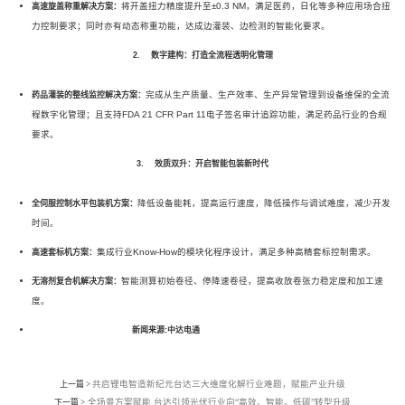
将开盖扭力精度提升至±0.3 NM，满足医药，日化等多种应用场合扭
高速旋盖称重解决方案：
力控制要求；同时亦有动态称重功能，达成边灌装、边检测的智能化要求。
2. 数字建构：打造全流程透明化管理
完成从生产质量、生产效率、生产异常管理到设备维保的全流
药品灌装的整线监控解决方案：
程数字化管理；且支持FDA 21 CFR Part 11电子签名审计追踪功能，满足药品行业的合规
要求。
3. 效质双升：开启智能包装新时代
降低设备能耗，提高运行速度，降低操作与调试难度，减少开发
全伺服控制水平包装机方案：
时间。
集成行业Know-How的模块化程序设计，满足多种高精套标控制需求。
高速套标机方案：
智能测算初始卷径、停降速卷径，提高收放卷张力稳定度和加工速
无溶剂复合机解决方案：
度。
新闻来源:中达电通
共启锂电智造新纪元台达三大维度化解行业难题，赋能产业升级
上一篇 >
全场景方案赋能 台达引领光伏行业向“高效、智能、低碳”转型升级
下一篇 >